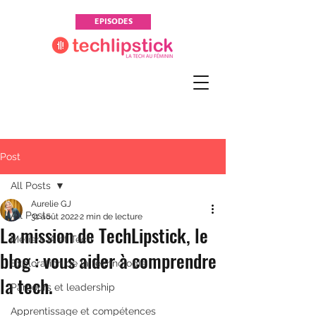
EPISODES
Post
All Posts
Aurelie GJ
All Posts
31 août 2022
2 min de lecture
La mission de TechLipstick, le
Métiers IA et Tech
blog : vous aider à comprendre
Exploration de la technologie
la tech.
Parcours et leadership
Apprentissage et compétences