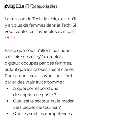
👸🏻👱🏻‍♀️👩🏻‍🦰 Hello ladies !
Entrepreneuriat et Business IA
La mission de TechLipstick, c'est qu'il 
y ait plus de femmes dans la Tech. Si 
vous voulez en savoir plus c'est par 
ici
 👉🏻
Parce que nous n'allons pas nous 
satisfaire de 20-25% d'emplois 
digitaux occupés par des femmes, 
autant que les choses soient claires. 
Pour autant, nous savons qu'il faut 
parler des vrais trucs comme :
A quoi correspond une 
description de poste ? 
Quel est le secteur ou le métier 
vers lequel me tourner ?
Quelles sont les compétences 