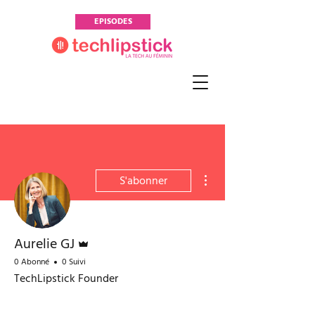
EPISODES
Plus d'actions
S'abonner
Administrateur
Aurelie GJ
0 Abonné
0 Suivi
TechLipstick Founder