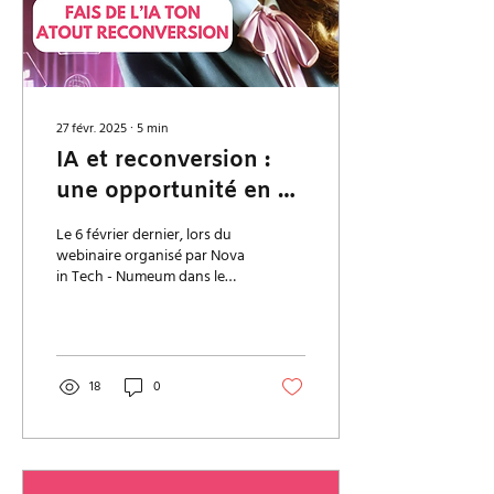
27 févr. 2025
∙
5
min
IA et reconversion :
une opportunité en or
pour les femmes
Le 6 février dernier, lors du
webinaire organisé par Nova
in Tech - Numeum dans le
cadre de l’AI France Summit,
j’ai eu l’opportunité...
18
0