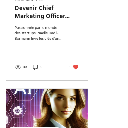
19 févr. 2026
∙
5
min
Devenir Chief
Marketing Officer
(CMO) dans la tech :
Passionnée par le monde
le parcours inspirant
des startups, Naëlle Hadji-
Bormann livre les clés d'une
de Naëlle Hadji-
carrière réussie de Chief
Bormann
Marketing Officer dans la
tech.
40
0
1