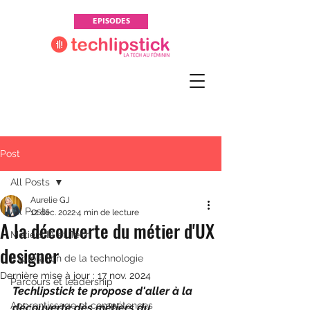
EPISODES
Post
All Posts
Aurelie GJ
All Posts
12 déc. 2022
4 min de lecture
A la découverte du métier d'UX
Métiers IA et Tech
designer
Exploration de la technologie
Dernière mise à jour :
17 nov. 2024
Parcours et leadership
Techlipstick te propose d'aller à la 
Apprentissage et compétences
découverte des métiers du 