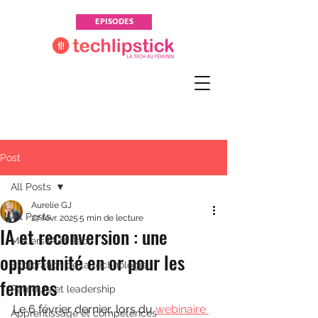
EPISODES
Post
All Posts
Aurelie GJ
All Posts
27 févr. 2025
5 min de lecture
IA et reconversion : une
Métiers IA et Tech
opportunité en or pour les
Exploration de la technologie
femmes
Parcours et leadership
Le 6 février dernier, lors du 
webinaire 
Apprentissage et compétences