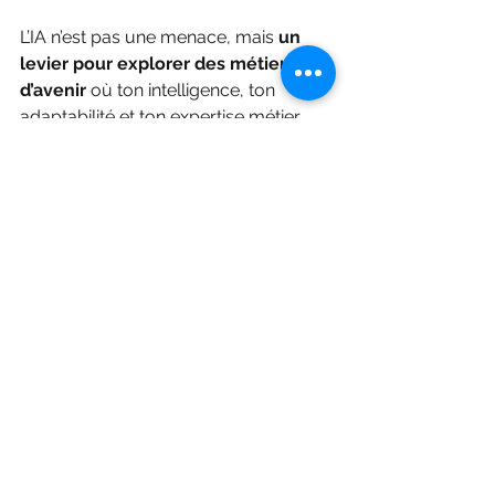
L’IA n’est pas une menace, mais 
un 
levier pour explorer des métiers 
d’avenir
 où ton intelligence, ton 
adaptabilité et ton expertise métier 
feront toute la différence. Quelque 
soit ton domaine d'expertise, créatif, 
administratif, commercial ou 
technique, il existe une place pour toi 
dans cette transformation.
Alors, si l’idée te traverse l’esprit, 
n’attend pas que les opportunités 
viennent à toi : 
forme-toi
, échange 
avec celles qui ont déjà franchi le 
cap, et surtout, ose te projeter, 
comme 
Emilie Verbrugghe
 a pu le 
faire avec le no-code.