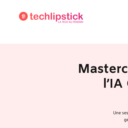
Masterc
l’IA
Une ses
gé