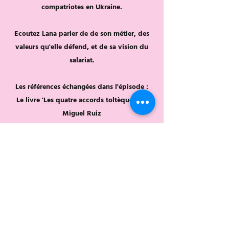
compatriotes en Ukraine.
Ecoutez Lana parler de de son métier, des
valeurs qu'elle défend, et de sa vision du
salariat.
Les références échangées dans l'épisode
:​
Le livre
'
Les quatre accords toltèques
'
de
Miguel Ruiz
Son agence Rizna Lab.
Écouter
Retour aux épisodes
Découvrir les nouveaux contenus et