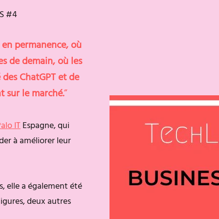
S #4
e en permanence, où
les de demain, où les
é des ChatGPT et de
t sur le marché.
”
alo IT
Espagne, qui
ider à améliorer leur
es, elle a également été
igures, deux autres