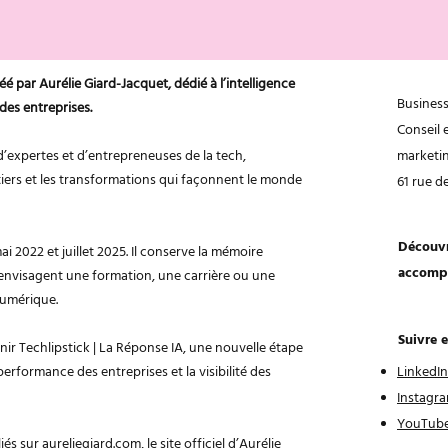
éé par Aurélie Giard-Jacquet, dédié à l’intelligence
Business
 des entreprises.
Conseil e
d’expertes et d’entrepreneuses de la tech,
marketi
iers et les transformations qui façonnent le monde
61 rue d
Découvr
i 2022 et juillet 2025. Il conserve la mémoire
accomp
 envisagent une formation, une carrière ou une
numérique.
Suivre 
enir Techlipstick | La Réponse IA, une nouvelle étape
performance des entreprises et la visibilité des
LinkedIn
Instagr
YouTub
iés sur
aureliegiard.com
, le site officiel d’Aurélie