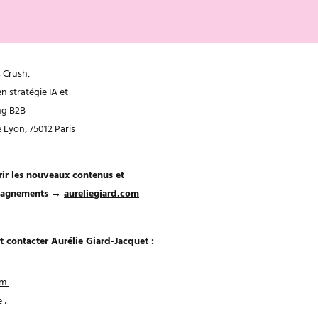
 Crush,
n stratégie IA et
ng B2B
e Lyon, 75012 Paris
ir les nouveaux contenus et
agnements →
aureliegiard.com
et contacter Aurélie Giard-Jacquet :
am
e
: