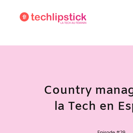
Country manag
la Tech en E
Episode #29